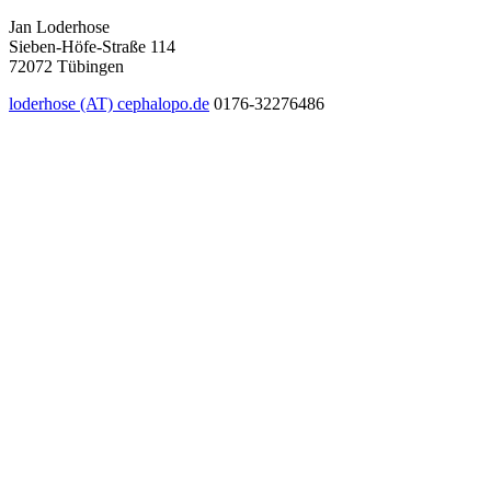
Jan Loderhose
Sieben-Höfe-Straße 114
72072 Tübingen
loderhose (AT) cephalopo.de
0176-32276486